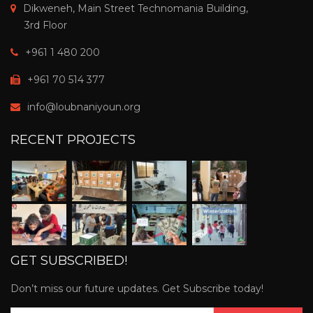
Dikweneh, Main Street Technomania Building,
3rd Floor
+961 1 480 200
+961 70 514 377
info@loubnaniyoun.org
RECENT PROJECTS
GET SUBSCRIBED!
Don’t miss our future updates. Get Subscribe today!