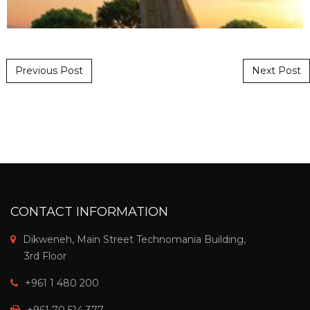
Post navigation
Previous Post
Next Post
CONTACT INFORMATION
Dikweneh, Main Street Technomania Building,
3rd Floor
+961 1 480 200
+961 70 514 377