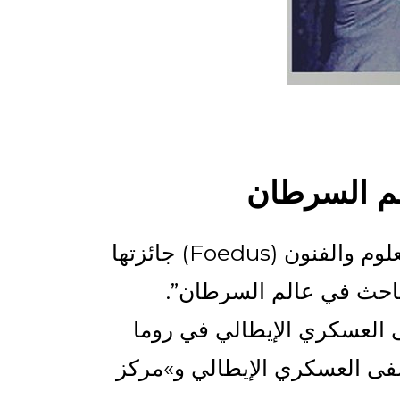
لم السرطان
تلقى البروفسور اللبناني الأميركي فيليب سالم من الجمعية الإيطالية لتعزيز العلوم والفنون (Foedus) جائزتها
 العسكري الإيطالي في روما
شفى العسكري الإيطالي و»مركز