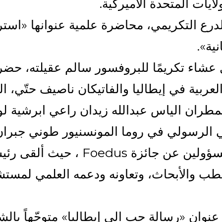
يات المتحدة الأميركية.
لدرع التكريمي، محاضرة علمية عنوانها «استر
ية».
 عشاء تكريمًا للبروفسور سالم عقيلته، حضره
ربية في إيطاليا والفاتيكان ناصيف حتّي، ا
 المطران الياس عبدالله زيدان راعي ابرشية 
 الرسولي في روما المونسنيور طوني جبرا
وسياسية واجتماعية إيطالية، والمسؤول
طب والأبحاث، وتعاونه ودعمه العلمي لمست
نوان «رسالة حب الى إيطاليا» متوجّهاً بالش