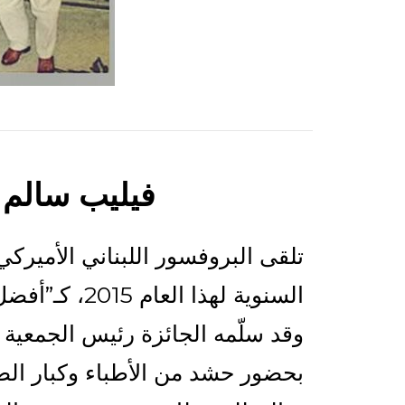
فيليب سالم 
السنوية لهذا العام 2015، كـ”أفضل رجل علم مبدع ومتفانٍ في عمله كطبيب وباحث في عالم السرطان”.
وقد سلّمه الجائزة رئيس الجمعية
بحضور حشد من الأطباء وكبار الض