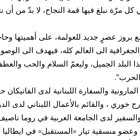
كل مرّة نبلغ فيها قمة النجاح، لا بدّ من أن
مع بروز عصرٍ جديد للعولمة، على أهميتها وحاجت
لجغرافية الى العالم كله، فيهدف الى الوصول 
 هذا البلد الجميل، وليعمّ السلام والحب والع
لحرب”.
المارونية والسفارة اللبنانية لدى الفاتيكان ح
ج خوري ، والقائم بالأعمال اللبناني لدى الدو
السفير لدى الجامعة العربية في روما ناصي
وعضو منسقية تيار «المستقبل» في ايطاليا ور