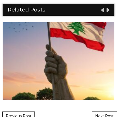
Related Posts
Post navigation
Previous Post
Next Post